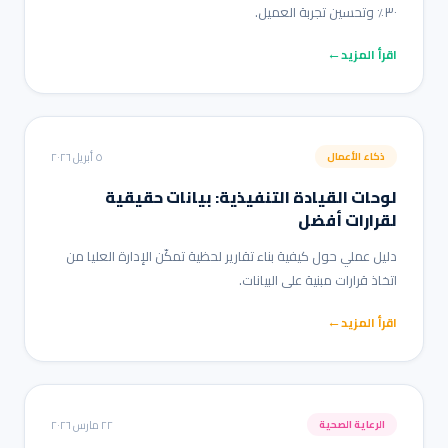
٣٠٪ وتحسين تجربة العميل.
←
اقرأ المزيد
٥ أبريل ٢٠٢٦
ذكاء الأعمال
لوحات القيادة التنفيذية: بيانات حقيقية
لقرارات أفضل
دليل عملي حول كيفية بناء تقارير لحظية تمكّن الإدارة العليا من
اتخاذ قرارات مبنية على البيانات.
←
اقرأ المزيد
٢٢ مارس ٢٠٢٦
الرعاية الصحية