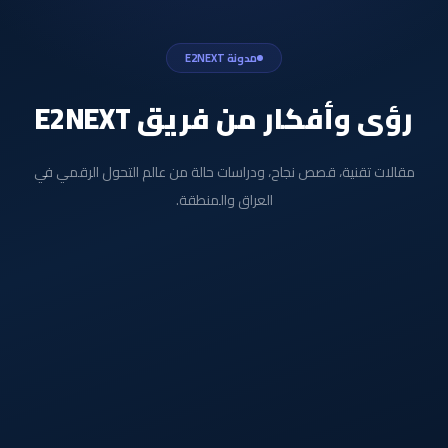
مدونة E2NEXT
رؤى وأفكار من فريق E2NEXT
مقالات تقنية، قصص نجاح، ودراسات حالة من عالم التحول الرقمي في
العراق والمنطقة.